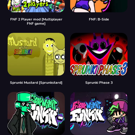
FNF 2 Player mod [Multiplayer
FNF: B-Side
FNF game]
Sprunki Mustard [Sprunkstard]
Sprunki Phase 3