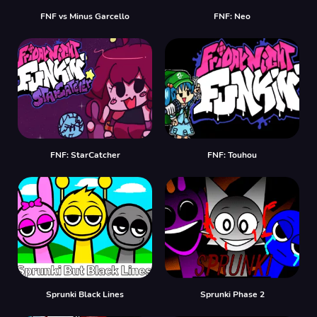
FNF vs Minus Garcello
FNF: Neo
FNF: StarCatcher
FNF: Touhou
Sprunki Black Lines
Sprunki Phase 2