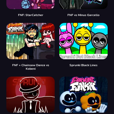
FNF: StarCatcher
FNF vs Minus Garcello
FNF + Chainsaw Dance vs
Sprunki Black Lines
Kobeni