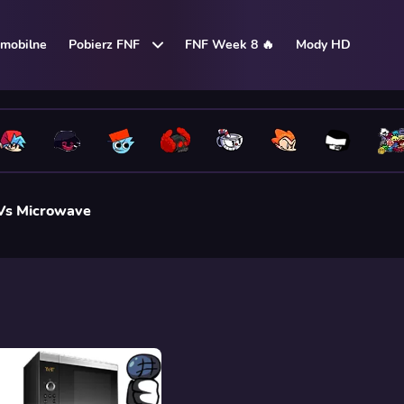
mobilne
Pobierz FNF
FNF Week 8 🔥
Mody HD
Vs Microwave