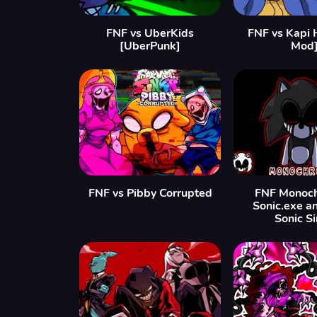
FNF vs UberKids
FNF vs Kapi 
[UberPunk]
Mod
FNF vs Pibby Corrupted
FNF Monoch
Sonic.exe a
Sonic S