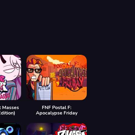
t Masses
FNF Postal F:
dition)
Apocalypse Friday