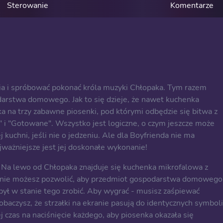
Sterowanie
Komentarze
ia i spróbować pokonać króla muzyki Chłopaka. Tym razem
darstwa domowego. Jak to się dzieje, że nawet kuchenka
a na trzy zabawne piosenki, pod którymi odbędzie się bitwa z
" i "Gotowane". Wszystko jest logiczne, o czym jeszcze może
chni, jeśli nie o jedzeniu. Ale dla Boyfrienda nie ma
ajważniejsze jest jej doskonałe wykonanie!
. Na lewo od Chłopaka znajduje się kuchenka mikrofalowa z
nie możesz pozwolić, aby przedmiot gospodarstwa domowego
 był w stanie tego zrobić. Aby wygrać - musisz zaśpiewać
zobaczysz, że strzałki na ekranie pasują do identycznych symboli
ej czas na naciśnięcie każdego, aby piosenka okazała się