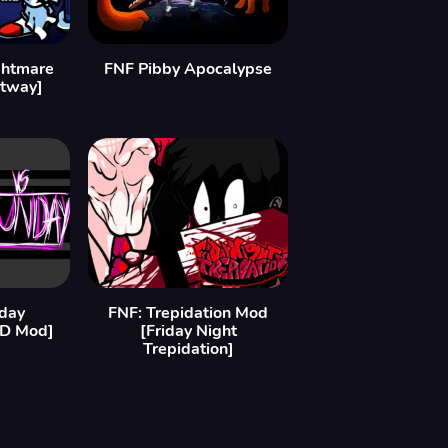
ghtmare
FNF Pibby Apocalypse
etway]
day
FNF: Trepidation Mod
HD Mod]
[Friday Night
Trepidation]