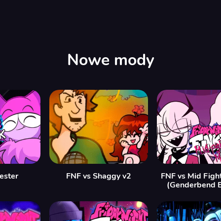
Nowe mody
Jester
FNF vs Shaggy v2
FNF vs Mid Figh
(Genderbend E