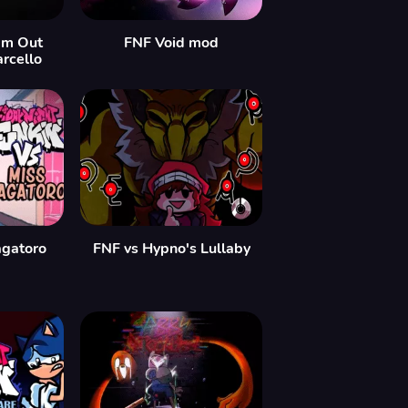
Em Out
FNF Void mod
arcello
agatoro
FNF vs Hypno's Lullaby