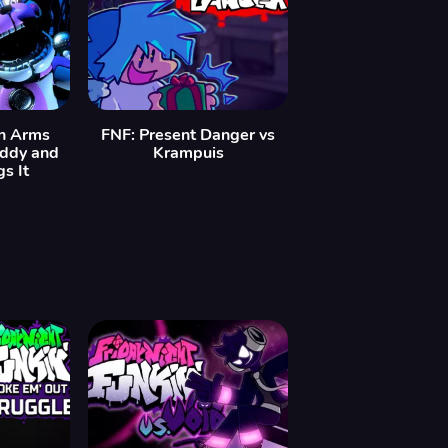
In Arms
FNF: Present Danger vs
eddy and
Krampuis
s It