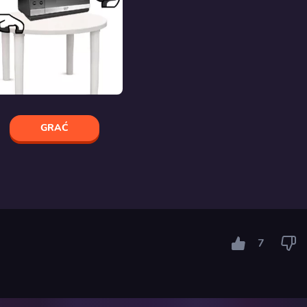
GRAĆ
7