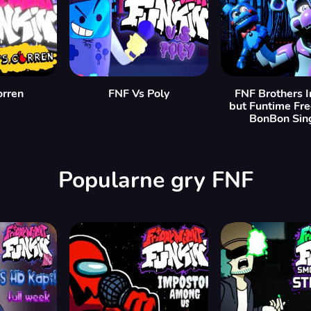
orren
FNF Vs Poly
FNF Brothers 
but Funtime Fr
BonBon Sing
Popularne gry FNF