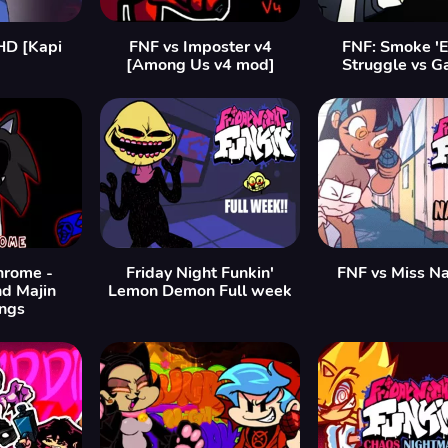
HD [Kapi
FNF vs Imposter v4
FNF: Smoke '
]
[Among Us v4 mod]
Struggle vs G
rome -
Friday Night Funkin'
FNF vs Miss N
nd Majin
Lemon Demon Full week
ings