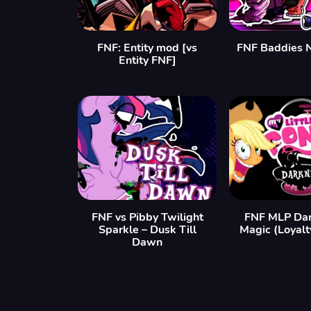
FNF: Entity mod [vs
FNF Baddies 
Entity FNF]
FNF vs Pibby Twilight
FNF MLP Dar
Sparkle – Dusk Till
Magic (Loyalt
Dawn