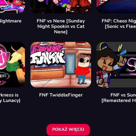
Nightmare
FNF vs Nene [Sunday
FNF: Chaos Ni
Night Spookin vs Cat
[Sonic vs Fle
Nene]
kness is
FNF TwiddleFinger
FNF vs Sun
y Lunacy)
[Remastered 
POKAŻ WIĘCEJ