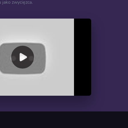
 jako zwycięzca.
00:00
/
03:43